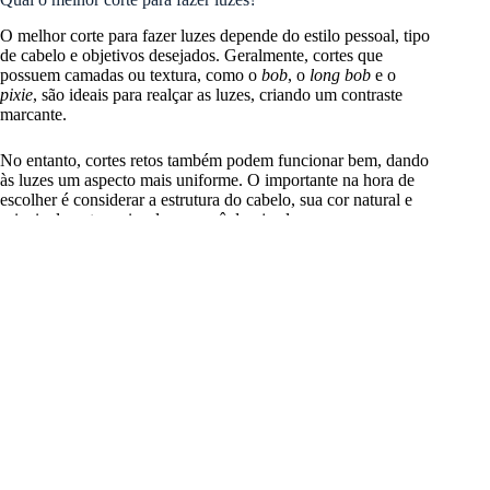
O melhor corte para fazer luzes depende do estilo pessoal, tipo
de cabelo e objetivos desejados. Geralmente, cortes que
possuem camadas ou textura, como o
bob
, o
long bob
e o
pixie
, são ideais para realçar as luzes, criando um contraste
marcante.
No entanto, cortes retos também podem funcionar bem, dando
às luzes um aspecto mais uniforme. O importante na hora de
escolher é considerar a estrutura do cabelo, sua cor natural e
principalmente o visual que você deseja alcançar.
Qual tom de luzes está na moda?
Atualmente, os tons naturais e suaves estão em alta. Nuances
como o loiro mel, caramelo e o loiro dourado são populares,
proporcionando um visual mais discreto e elegante.
Além disso, o “
bronde
“, uma combinação de loiro e castanho,
também ganhou destaque, oferecendo uma transição suave e
sofisticada entre as cores. Entretanto, vale lembrar que a moda
é pessoal e depende do gosto individual.