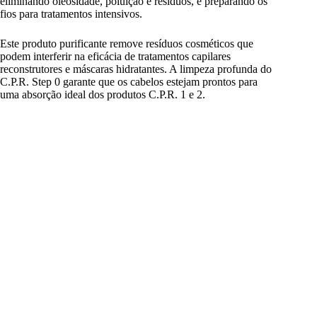
eliminando oleosidade, poluição e resíduos, e preparando os
fios para tratamentos intensivos.
Este produto purificante remove resíduos cosméticos que
podem interferir na eficácia de tratamentos capilares
reconstrutores e máscaras hidratantes. A limpeza profunda do
C.P.R. Step 0 garante que os cabelos estejam prontos para
uma absorção ideal dos produtos C.P.R. 1 e 2.